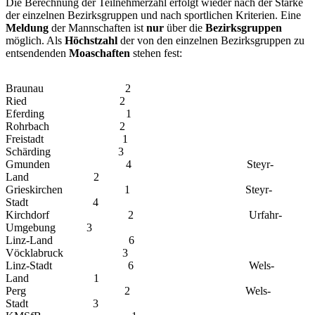
Die Berechnung
der Teil­nehmerzahl erfolgt wieder nach der Stärke
der einzelnen Bezirksgruppen und nach sportlichen Kriterien. Eine
Meldung
der Mannschaften ist
nur
über die
Bezirks­gruppen
möglich. Als
Höchstzahl
der von den einzelnen Bezirksgruppen zu
ent­sendenden
Moaschaften
stehen fest:
Braunau 2
Ried 2
Eferding 1
Rohrbach 2
Freistadt 1
Schärding 3
Gmunden 4 Steyr-
Land 2
Grieskirchen 1 Steyr-
Stadt 4
Kirchdorf 2 Urfahr-
Umgebung 3
Linz-Land 6
Vöcklabruck 3
Linz-Stadt 6 Wels-
Land 1
Perg 2 Wels-
Stadt 3