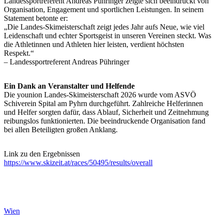
Landessportreferent Andreas Pühringer zeigte sich beeindruckt von
Organisation, Engagement und sportlichen Leistungen. In seinem
Statement betonte er:
„Die Landes‑Skimeisterschaft zeigt jedes Jahr aufs Neue, wie viel
Leidenschaft und echter Sportsgeist in unseren Vereinen steckt. Was
die Athletinnen und Athleten hier leisten, verdient höchsten
Respekt.“
– Landessportreferent Andreas Pühringer
Ein Dank an Veranstalter und Helfende
Die younion Landes-Skimeisterschaft 2026 wurde vom ASVÖ
Schiverein Spital am Pyhrn durchgeführt. Zahlreiche Helferinnen
und Helfer sorgten dafür, dass Ablauf, Sicherheit und Zeitnehmung
reibungslos funktionierten. Die beeindruckende Organisation fand
bei allen Beteiligten großen Anklang.
Link zu den Ergebnissen
https://www.skizeit.at/races/50495/results/overall
Wien