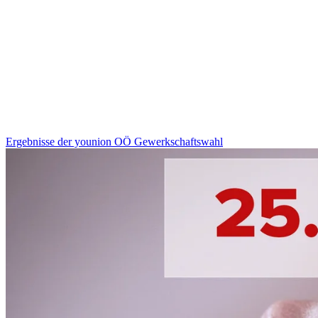
Ergebnisse der younion OÖ Gewerkschaftswahl