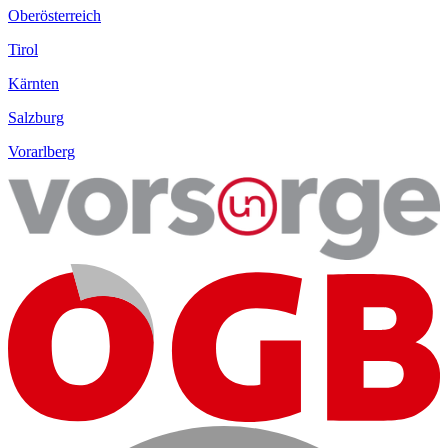
Oberösterreich
Tirol
Kärnten
Salzburg
Vorarlberg