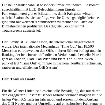
Die neue Straßenbahn ist besonders umweltfreundlich. Sie kommt
ausschließlich mit LED-Beleuchtung zum Einsatz. Im
Fahrzeuginneren gibt es Bildschirme, damit Fahrgäste wissen,
welche Station als nächste folgt, welche Umstiegsmöglichkeiten es
gibt, und mit welchen Abfahrtszeiten zu rechnen ist. Auch die
Bimfahrer:innen profitieren: Das digitale Cockpit ist mit
Touchscreens ausgestattet.
Der Flexity ist Teil einer Flotte, die international ausgezeichnet
wurde. Das internationale Medienhaus "Time Out" hat 18.500
Menschen europaweit zu den Öffis in ihren Städten befragt und ein
Ranking der beliebtesten öffentlichen Verkehrsmittel erstellt: Platz 1
geht an London, Platz 2 an Wien und Platz 3 an Zürich. Wien
punktet laut "Time Out"-Umfrage mit seinem „leistbaren, schnellen,
sauberen und effizienten Öffi-System“.
Dem Team sei Dank!
Für die Wiener Linien ist dies eine tolle Bestätigung, das nur durch
den engagierten Einsatz tausender Mitarbeiter:innen möglich ist. Sie
halten Wien 365 Tage im Jahr mobil und sorgen mit dem Ausbau
des Öffi-Netzes und der Umstellung auf emissionslose Fahrzeuge in