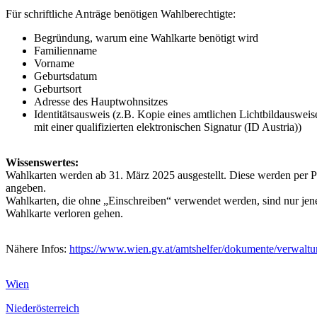
Für schriftliche Anträge benötigen Wahlberechtigte:
Begründung, warum eine Wahlkarte benötigt wird
Familienname
Vorname
Geburtsdatum
Geburtsort
Adresse des Hauptwohnsitzes
Identitätsausweis (z.B. Kopie eines amtlichen Lichtbildauswei
mit einer qualifizierten elektronischen Signatur (ID Austria))
Wissenswertes:
Wahlkarten werden ab 31. März 2025 ausgestellt. Diese werden per Po
angeben.
Wahlkarten, die ohne „Einschreiben“ verwendet werden, sind nur jene, 
Wahlkarte verloren gehen.
Nähere Infos:
https://www.wien.gv.at/amtshelfer/dokumente/verwaltu
Wien
Niederösterreich