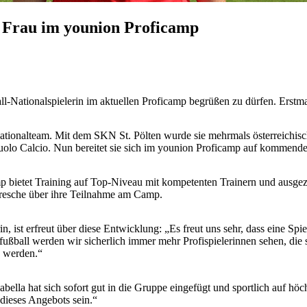
e Frau im younion Proficamp
l-Nationalspielerin im aktuellen Proficamp begrüßen zu dürfen. Erstmal
n Nationalteam. Mit dem SKN St. Pölten wurde sie mehrmals österrei
suolo Calcio. Nun bereitet sie sich im younion Proficamp auf kommende
amp bietet Training auf Top-Niveau mit kompetenten Trainern und ausge
 Kresche über ihre Teilnahme am Camp.
in, ist erfreut über diese Entwicklung: „Es freut uns sehr, dass eine
nfußball werden wir sicherlich immer mehr Profispielerinnen sehen, di
u werden.“
abella hat sich sofort gut in die Gruppe eingefügt und sportlich auf hö
 dieses Angebots sein.“