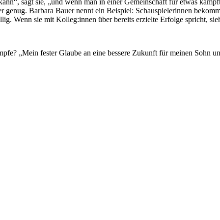
nn“, sagt sie, „und wenn man in einer Gemeinschaft für etwas kämpft, 
eater genug. Barbara Bauer nennt ein Beispiel: Schauspielerinnen beko
g. Wenn sie mit Kolleg:innen über bereits erzielte Erfolge spricht, sie
ämpfe? „Mein fester Glaube an eine bessere Zukunft für meinen Sohn u