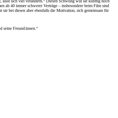
lässt sich viel verändern.“ Diesen Schwung will sie künftig noch
mmen ab 40 immer schwerer Verträge – insbesondere beim Film sind
ht sie bei diesen aber ebenfalls die Motivation, sich gemeinsam für
nd seine Freund:innen.“