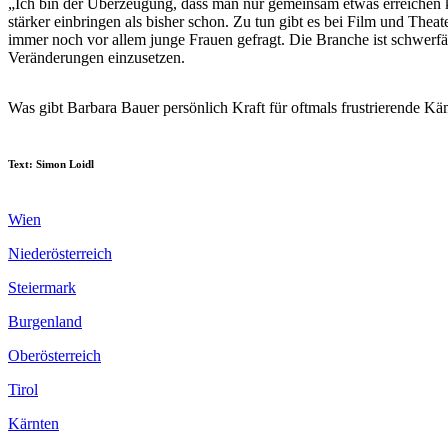
„Ich bin der Überzeugung, dass man nur gemeinsam etwas erreichen ka
stärker einbringen als bisher schon. Zu tun gibt es bei Film und Th
immer noch vor allem junge Frauen gefragt. Die Branche ist schwerfälli
Veränderungen einzusetzen.
Was gibt Barbara Bauer persönlich Kraft für oftmals frustrierende K
Text: Simon Loidl
Wien
Niederösterreich
Steiermark
Burgenland
Oberösterreich
Tirol
Kärnten