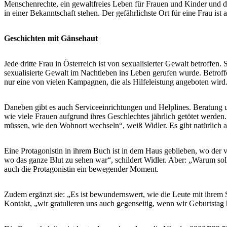
Menschenrechte, ein gewaltfreies Leben für Frauen und Kinder und d
in einer Bekanntschaft stehen. Der gefährlichste Ort für eine Frau ist
Geschichten mit Gänsehaut
Jede dritte Frau in Österreich ist von sexualisierter Gewalt betroffen
sexualisierte Gewalt im Nachtleben ins Leben gerufen wurde. Betroffe
nur eine von vielen Kampagnen, die als Hilfeleistung angeboten wird
Daneben gibt es auch Serviceeinrichtungen und Helplines. Beratung un
wie viele Frauen aufgrund ihres Geschlechtes jährlich getötet werden
müssen, wie den Wohnort wechseln“, weiß Widler. Es gibt natürlich
Eine Protagonistin in ihrem Buch ist in dem Haus geblieben, wo der vo
wo das ganze Blut zu sehen war“, schildert Widler. Aber: „Warum soll 
auch die Protagonistin ein bewegender Moment.
Zudem ergänzt sie: „Es ist bewundernswert, wie die Leute mit ihrem S
Kontakt, „wir gratulieren uns auch gegenseitig, wenn wir Geburtstag