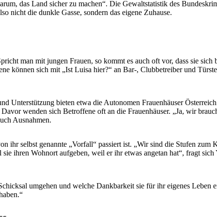
arum, das Land sicher zu machen“. Die Gewaltstatistik des Bundeskrim
 also nicht die dunkle Gasse, sondern das eigene Zuhause.
. Spricht man mit jungen Frauen, so kommt es auch oft vor, dass sie sic
ne können sich mit „Ist Luisa hier?“ an Bar-, Clubbetreiber und Türste
.
d Unterstützung bieten etwa die Autonomen Frauenhäuser Österreich. Sie
. Davor wenden sich Betroffene oft an die Frauenhäuser. „Ja, wir brau
 auch Ausnahmen.
n ihr selbst genannte „Vorfall“ passiert ist. „Wir sind die Stufen zum 
sie ihren Wohnort aufgeben, weil er ihr etwas angetan hat“, fragt sich
chicksal umgehen und welche Dankbarkeit sie für ihr eigenes Leben ent
 haben.“