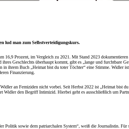
ien lud man zum Selbstverteidigungskurs.
um 16,9 Prozent, im Vergleich zu 2021. Mit Stand 2023 dokumentieren
 ihres Geschlechts überhaupt kommt, gibt es „lange und furchtbare Ges
 in ihrem Buch „Heimat bist du toter Töchter“ eine Stimme. Widler ist 
eren Finanzierung.
ler an Femiziden nicht vorbei. Seit Herbst 2022 ist „Heimat bist du t
Widler den Begriff Intimizid. Hierbei geht es ausschließlich um Partne
r Politik sowie dem patriarchalen System“, weiß die Journalistin. Für 