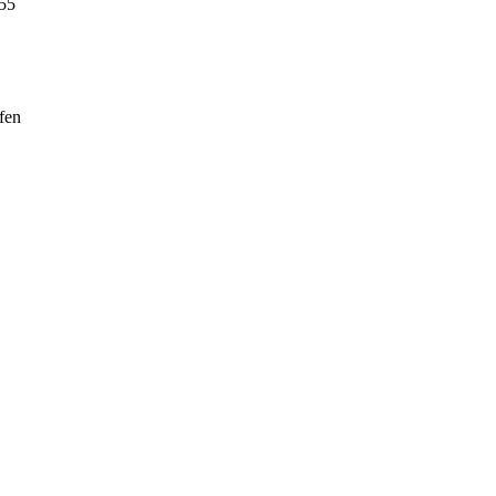
555
fen