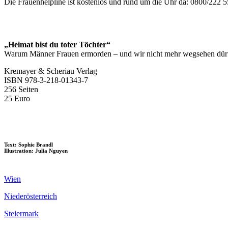
Die Frauenhelpline ist kostenlos und rund um die Uhr da: 0800/222 
„Heimat bist du toter Töchter“
Warum Männer Frauen ermorden – und wir nicht mehr wegsehen dür
Kremayer & Scheriau Verlag
ISBN 978-3-218-01343-7
256 Seiten
25 Euro
Text: Sophie Brandl
Illustration: Julia Nguyen
Wien
Niederösterreich
Steiermark