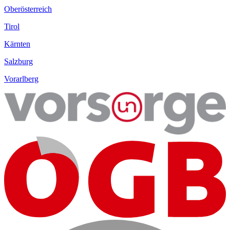
Oberösterreich
Tirol
Kärnten
Salzburg
Vorarlberg