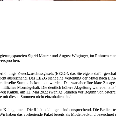
h
ierungsparteien Sigrid Maurer und August Wöginger, im Rahmen einer 
versprochen.
terhöhungs-Zweckzuschussgesetz (EEZG), das Sie eigens dafür geschaffe
 nicht ausreichend. Das EEZG sieht eine Verteilung der Mittel nach Ei
räfte dieselbe Summe bekommen werden. Das war aber Ihre klare Zusage.
nittliches Monatsgehalt. Die deutlich höhere Abgeltung war ebenfalls 
tweg Kalkül, am 12. Mai 2022 (wenige Stunden vor Beginn von österre
e mit diesen Summen nicht einzuhalten sind.
en Kolleg:innen. Die Rückmeldungen sind entsprechend. Die Bedienstet
 Wir haben das vorliegende Paket bereits als Mogelpackung bezeichnet 