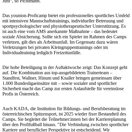
Juni“, so Pichlmann.
Das younion-Proficamp bietet ein professionelles sportliches Umfeld
mit intensiven Mannschaftstrainings, individueller Betreuung und
sportpsychologischer und physiotherapeutischer Unterstützung. Es
ist auch eine vom AMS anerkannte Maßnahme – das bedeutet
soziale Absicherung. Sollte sich ein Spieler im Rahmen des Camps
verletzen, gilt dies als Arbeitsunfall. Im Gegensatz dazu wären
Verletzungen bei privaten Kleingruppentrainings oder im
Individualtraining lediglich Freizeitunfälle.
Die hohe Beteiligung in der Auftaktwoche zeigt: Das Konzept geht
auf. Die Kombination aus top-ausgebildetem Trainerteam –
Standfest, Wallner, Hinum und Knaller bringen gemeinsam über
1.000 Bundesligaeinsätze mit – sowie sozialer und sportlicher
Sicherheit macht das Camp zur ersten Anlaufstelle für vereinslose
Profis in Österreich.
Auch KADA, die Institution für Bildungs- und Berufsberatung im
österreichischen Spitzensport, ist 2025 wieder fixer Bestandteil des
Camps. Sie begleitet die Teilnehmer:innen bei der Karriereplanung
über den Profifußball hinaus. "Die Verbindung zwischen sportlicher
Karriere und beruflicher Perspektive ist entscheidend. Wir