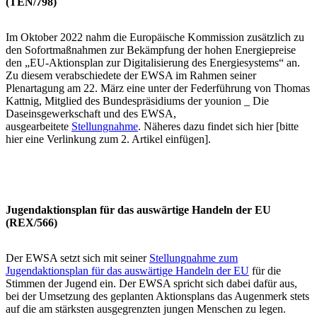
(TEN/798)
Im Oktober 2022 nahm die Europäische Kommission zusätzlich zu
den Sofortmaßnahmen zur Bekämpfung der hohen Energiepreise
den „EU-Aktionsplan zur Digitalisierung des Energiesystems“ an.
Zu diesem verabschiedete der EWSA im Rahmen seiner
Plenartagung am 22. März eine unter der Federführung von Thomas
Kattnig, Mitglied des Bundespräsidiums der younion _ Die
Daseinsgewerkschaft und des EWSA,
ausgearbeitete
Stellungnahme
. Näheres dazu findet sich hier [bitte
hier eine Verlinkung zum 2. Artikel einfügen].
Jugendaktionsplan für das auswärtige Handeln der EU
(REX/566)
Der EWSA setzt sich mit seiner
Stellungnahme zum
Jugendaktionsplan für das auswärtige Handeln der EU
für die
Stimmen der Jugend ein. Der EWSA spricht sich dabei dafür aus,
bei der Umsetzung des geplanten Aktionsplans das Augenmerk stets
auf die am stärksten ausgegrenzten jungen Menschen zu legen.