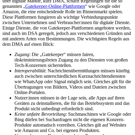
über digitale Märkte, kurz DMA, schafft Regelungen für die so
genannten „
Gatekeeper-Online-Plattformen
“ wie Google oder
Amazon, die eine entscheidende Rolle im Binnenmarkt spielen.
Diese Plattformen fungieren als wichtige Verbindungspunkte
zwischen Unternehmen und Verbraucher:innen für digitale Dienste.
Einige Dienste, die von Gatekeeper-Plattformen angeboten werden,
sind auch im DSA geregelt, jedoch aus verschiedenen Gründen und
mit anderen Arten von Bestimmungen. Die wichtigsten Regeln aus
dem DMA auf einen Blick:
Zugang
: Die „Gatekeeper“ müssen fairen,
diskriminierungsfreien Zugang zu den Diensten von großen
Tech-Konzernen sicherstellen.
Interoperabilität
: Nachrichtenübermittlungen müssen künftig
auch zwischen unterschiedlichen Kurznachrichtendiensten
wie WhatsApp oder Signal möglich sein. Gleiches gilt für die
Übertragungen von Bildern, Videos und Dateien zwischen
Online-Portalen.
Nutzer:innen müssen in der Lage sein, alle Apps auf ihren
Geräten zu deinstallieren, die für das Betriebssystem und das
Produkt nicht unbedingt erforderlich sind.
Keine unfaire Bevorteilung
: Suchmaschinen wie Google oder
Bing dürfen bei Suchanfragen nicht die eigenen Konzern-
Produkte automatisch vorreihen. Gleiches gilt auf Websites
wie Amazon und Co. bei eigenen Produkten.