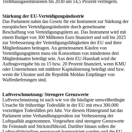
Treibhausgasemissionen bis 2030 um 14,5 Prozent verringern.
Stärkung der EU-Verteidigungsindustrie
Das Parlament nahm das Gesetz für ein Instrument zur Stärkung der
europäischen Verteidigungsindustrie durch gemeinsame
Beschaffung von Verteidigungsgütern an. Das Instrument wird mit
einem Budget von 300 Millionen Euro finanziert und soll bis 2025
zur Verbesserung der Verteidigungsfähigkeiten der EU und ihrer
Mitgliedstaaten beitragen. An gemeinsamen Käufen von
Verteidigungsgütern muss ein Konsortium von mindestens drei
Mitgliedstaaten beteiligt sein. Aus dem EU-Haushalt wird die
Auftragsvergabe bis zu 15 bzw. 20 Prozent finanziert, wenn KMU
oder Unternehmen mit mittlerer Kapitalisierung beteiligt sind bzw.
wenn die Ukraine und die Republik Moldau Empfänger von
Waffenlieferungen sind.
Luftverschmutzung: Strengere Grenzwerte
Luftverschmutzung ist nach wie vor die häufigste umweltbedingte
Ursache für frühzeitige Todesfälle in der EU mit etwa 300.000
vorzeitigen Todesfällen pro Jahr. Vor diesem Hintergrund hat das
Parlament seine Verhandlungsposition zur Verbesserung der
Luftqualität angenommen. Vorgesehen sind strengere Grenzwerte
für Feinstaub und Stickstoffdioxid. Darüber hinaus sollen die
Luftqualitätsindizes europaweit harmonisiert werden und die EU-