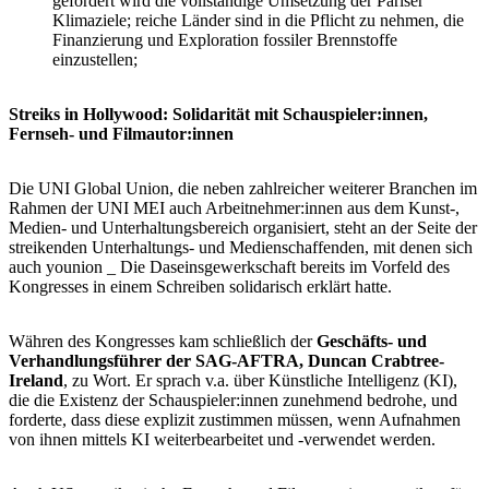
gefordert wird die vollständige Umsetzung der Pariser
Klimaziele; reiche Länder sind in die Pflicht zu nehmen, die
Finanzierung und Exploration fossiler Brennstoffe
einzustellen;
Streiks in Hollywood: Solidarität mit Schauspieler:innen,
Fernseh- und Filmautor:innen
Die UNI Global Union, die neben zahlreicher weiterer Branchen im
Rahmen der UNI MEI auch Arbeitnehmer:innen aus dem Kunst-,
Medien- und Unterhaltungsbereich organisiert, steht an der Seite der
streikenden Unterhaltungs- und Medienschaffenden, mit denen sich
auch younion _ Die Daseinsgewerkschaft bereits im Vorfeld des
Kongresses in einem Schreiben solidarisch erklärt hatte.
Währen des Kongresses kam schließlich der
Geschäfts- und
Verhandlungsführer der SAG-AFTRA, Duncan Crabtree-
Ireland
, zu Wort. Er sprach v.a. über Künstliche Intelligenz (KI),
die die Existenz der Schauspieler:innen zunehmend bedrohe, und
forderte, dass diese explizit zustimmen müssen, wenn Aufnahmen
von ihnen mittels KI weiterbearbeitet und -verwendet werden.