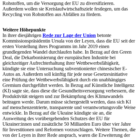
Rohstoffen, um die Versorgung der EU zu diversifizieren.
Außerdem wollen sie Kreislaufwirtschaftsziele festlegen, um das
Recycling von Rohstoffen aus Abfällen zu fördern.
Weitere Höhepunkte
In ihrer diesjährigen
Rede zur Lage der Union
betonte
Kommissionspräsidentin Ursula von der Leyen, dass die EU seit der
ersten Vorstellung ihres Programms im Jahr 2019 einen
grundlegenden Wandel durchlaufen habe. In Bezug auf den Green
Deal, die Dekarbonisierung der europäischen Industrie bei
gleichzeitiger Aufrechterhaltung ihrer Wettbewerbsfähigkeit,
kündigte sie eine Untersuchung subventionierter chinesischer E-
Autos an. Außerdem soll künftig für jede neue Gesetzesinitiative
eine Prüfung der Wettbewerbsfähigkeit durch ein unabhängiges
Gremium durchgeführt werden. In Bezug auf Künstliche Intelligenz
(KI) sagte sie, dass diese die Gesundheitsversorgung verbessern, die
Produktivität steigern und zur Bekämpfung des Klimawandels
beitragen werde. Darum müsse sichergestellt werden, dass sich KI
auf menschenzentrierte, transparente und verantwortungsvolle Weise
entwickle. In Bezug auf die Ukraine kündigte sie an, die
Ausweitung des vorübergehenden Schutzes der EU für
Ukrainer:innen und zusätzliche 50 Milliarden Euro über vier Jahre
für Investitionen und Reformen vorzuschlagen. Weitere Themen, die
von der Leyen in ihrer Rede ansprach, waren die Erweiterung der