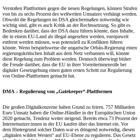
Verstoßen Plattformen gegen die neuen Regelungen, können Strafen
von bis zu sechs Prozent des weltweiten Umsatzes verhängt werden.
Obwohl die Regelungen im DSA gleichermaßen notwendig wie
wichtig sind, gibt es auch Kritik an der Rechtssetzung. So gibt es
Bedenken darüber, dass der DSA dazu führen könnte, dass Inhalte,
die in einem EU-Land als illegal angesehen werden, europaweit
entfernt werden müssen, was potenziell zu Konflikten führen
könnte. Wenn beispielsweise die ungarische Orbán-Regierung einen
regierungskritischen Inhalt aus dem Netz verbannen will, könnte
diese Regelung zum Problem werden. Dennoch überwiegt bisher
die Freude darüber, dass die EU in ihrer Vorreiterinnenrolle bei
digitaler Gesetzgebung einen guten ersten Schritt zur Regulierung
von Online-Plattformen gemacht hat.
DMA – Regulierung von „Gatekeeper“-Plattformen
Die großen Digitalkonzerne haben Grund zu feiern. 757 Milliarden
Euro Umsatz haben die Online-Händler in der Europäischen Union
2020 gemacht, Tendenz weiter steigend. Bereits etwa 73 Prozent der
Internetnutzer:innen in der EU kaufen über das Internet ein. Vor
dem Hintergrund solcher Daten war es dringend notwendig, diesen
„digitalen wilden Westen“ auf EU-Ebene zu regulieren. Das Gesetz