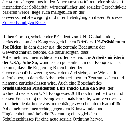
die vor uns liegen, uns in den Autoritarismus führen oder ob sie auf
internationaler Solidarität, wirtschaftlicher und sozialer Gerechtigkeit
basieren werde, liege auch maßgeblich an der
Gewerkschaftsbewegung und ihrer Beteiligung an diesen Prozessen.
Zur vollständigen Rede.
Ruben Cortina, scheidender Präsident von UNI Global Union,
verlas einen an den Kongress gerichteten Brief des
US-Präsidenten
Joe Biden
, in dem dieser u.a. die zentrale Bedeutung der
Gewerkschaften betonte, die dafür sorgten, dass
Arbeitnehmer:innenrechte allen offen stehen. Die
Arbeitsministerin
der USA, Julie Su
, wandte sich persönlich an den Kongress – sie
betonte, dass die Regierung Biden hinter der
Gewerkschaftsbewegung sowie dem Ziel stehe, eine Wirtschaft
aufzubauen, in dem die Arbeitnehmer:innen im Zentrum stehen und
niemand zurückgelassen wird. Auch eine Botschaft des
brasilianischen Präsidenten Luiz Inácio Lula da Silva
, der
während des letzten UNI-Kongresses 2018 noch inhaftiert war und
dessen Freilassung der Kongress damals forderte, wurde verlesen.
Lula betonte darin die Zusammenhänge zwischen dem Kampf für
Arbeitnehmer:innenrechte, gegen den Klimawandel und
Ungleichheit, und hob die Bedeutung eines globalen
Schulterschlusses für eine neue soziale Ordnung hervor.