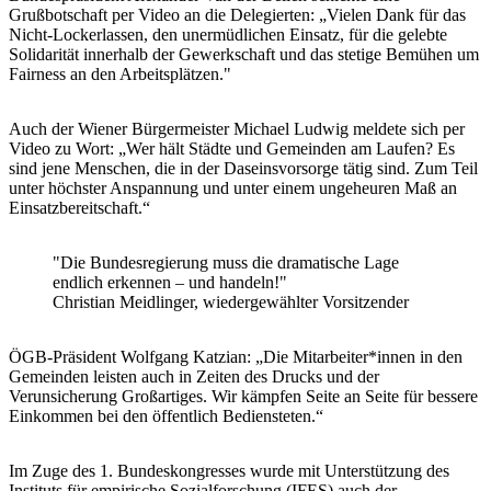
Grußbotschaft per Video an die Delegierten: „Vielen Dank für das
Nicht-Lockerlassen, den unermüdlichen Einsatz, für die gelebte
Solidarität innerhalb der Gewerkschaft und das stetige Bemühen um
Fairness an den Arbeitsplätzen."
Auch der Wiener Bürgermeister Michael Ludwig meldete sich per
Video zu Wort: „Wer hält Städte und Gemeinden am Laufen? Es
sind jene Menschen, die in der Daseinsvorsorge tätig sind. Zum Teil
unter höchster Anspannung und unter einem ungeheuren Maß an
Einsatzbereitschaft.“
"Die Bundesregierung muss die dramatische Lage
endlich erkennen – und handeln!"
Christian Meidlinger, wiedergewählter Vorsitzender
ÖGB-Präsident Wolfgang Katzian: „Die Mitarbeiter*innen in den
Gemeinden leisten auch in Zeiten des Drucks und der
Verunsicherung Großartiges. Wir kämpfen Seite an Seite für bessere
Einkommen bei den öffentlich Bediensteten.“
Im Zuge des 1. Bundeskongresses wurde mit Unterstützung des
Instituts für empirische Sozialforschung (IFES) auch der