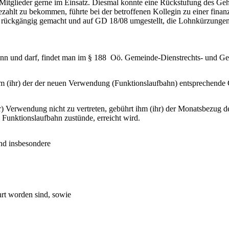
er Mitglieder gerne im Einsatz. Diesmal konnte eine Rückstufung des 
hlt zu bekommen, führte bei der betroffenen Kollegin zu einer finanz
 rückgängig gemacht und auf GD 18/08 umgestellt, die Lohnkürzungen
 und darf, findet man im § 188 Oö. Gemeinde-Dienstrechts- und Geh
hm (ihr) der der neuen Verwendung (Funktionslaufbahn) entsprechende G
r) Verwendung nicht zu vertreten, gebührt ihm (ihr) der Monatsbezug de
n Funktionslaufbahn zustünde, erreicht wird.
ind insbesondere
hrt worden sind, sowie