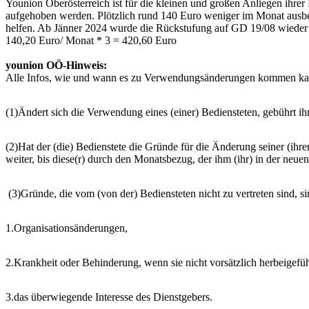
Younion Oberösterreich ist für die kleinen und großen Anliegen ihr
aufgehoben werden. Plötzlich rund 140 Euro weniger im Monat ausbeza
helfen. Ab Jänner 2024 wurde die Rückstufung auf GD 19/08 wieder
140,20 Euro/ Monat * 3 = 420,60 Euro
younion OÖ-Hinweis:
Alle Infos, wie und wann es zu Verwendungsänderungen kommen kann
(1)Ändert sich die Verwendung eines (einer) Bediensteten, gebührt i
(2)Hat der (die) Bedienstete die Gründe für die Änderung seiner (ihre
weiter, bis diese(r) durch den Monatsbezug, der ihm (ihr) in der neue
(3)Gründe, die vom (von der) Bediensteten nicht zu vertreten sind, s
1.Organisationsänderungen,
2.Krankheit oder Behinderung, wenn sie nicht vorsätzlich herbeigefü
3.das überwiegende Interesse des Dienstgebers.