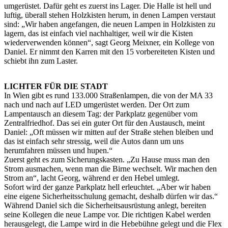
umgerüstet. Dafür geht es zuerst ins Lager. Die Halle ist hell und
luftig, überall stehen Holzkisten herum, in denen Lampen verstaut
sind: „Wir haben angefangen, die neuen Lampen in Holzkisten zu
lagern, das ist einfach viel nachhaltiger, weil wir die Kisten
wiederverwenden können“, sagt Georg Meixner, ein Kollege von
Daniel. Er nimmt den Karren mit den 15 vorbereiteten Kisten und
schiebt ihn zum Laster.
LICHTER FÜR DIE STADT
In Wien gibt es rund 133.000 Straßenlampen, die von der MA 33
nach und nach auf LED umgerüstet werden. Der Ort zum
Lampentausch an diesem Tag: der Parkplatz gegenüber vom
Zentralfriedhof. Das sei ein guter Ort für den Austausch, meint
Daniel: „Oft müssen wir mitten auf der Straße stehen bleiben und
das ist einfach sehr stressig, weil die Autos dann um uns
herumfahren müssen und hupen.“
Zuerst geht es zum Sicherungskasten. „Zu Hause muss man den
Strom ausmachen, wenn man die Birne wechselt. Wir machen den
Strom an“, lacht Georg, während er den Hebel umlegt.
Sofort wird der ganze Parkplatz hell erleuchtet. „Aber wir haben
eine eigene Sicherheitsschulung gemacht, deshalb dürfen wir das.“
Während Daniel sich die Sicherheitsausrüstung anlegt, bereiten
seine Kollegen die neue Lampe vor. Die richtigen Kabel werden
herausgelegt, die Lampe wird in die Hebebühne gelegt und die Flex