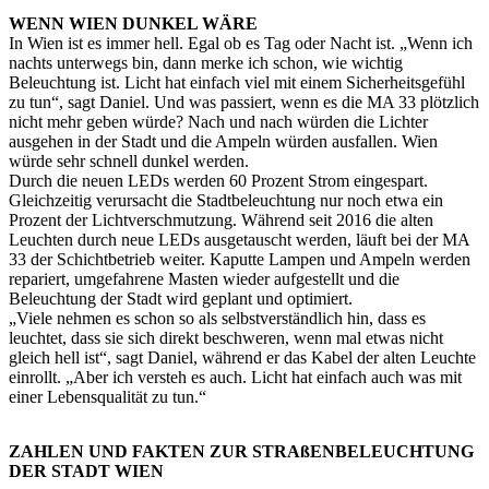
WENN WIEN DUNKEL WÄRE
In Wien ist es immer hell. Egal ob es Tag oder Nacht ist. „Wenn ich
nachts unterwegs bin, dann merke ich schon, wie wichtig
Beleuchtung ist. Licht hat einfach viel mit einem Sicherheitsgefühl
zu tun“, sagt Daniel. Und was passiert, wenn es die MA 33 plötzlich
nicht mehr geben würde? Nach und nach würden die Lichter
ausgehen in der Stadt und die Ampeln würden ausfallen. Wien
würde sehr schnell dunkel werden.
Durch die neuen LEDs werden 60 Prozent Strom eingespart.
Gleichzeitig verursacht die Stadtbeleuchtung nur noch etwa ein
Prozent der Lichtverschmutzung. Während seit 2016 die alten
Leuchten durch neue LEDs ausgetauscht werden, läuft bei der MA
33 der Schichtbetrieb weiter. Kaputte Lampen und Ampeln werden
repariert, umgefahrene Masten wieder aufgestellt und die
Beleuchtung der Stadt wird geplant und optimiert.
„Viele nehmen es schon so als selbstverständlich hin, dass es
leuchtet, dass sie sich direkt beschweren, wenn mal etwas nicht
gleich hell ist“, sagt Daniel, während er das Kabel der alten Leuchte
einrollt. „Aber ich versteh es auch. Licht hat einfach auch was mit
einer Lebensqualität zu tun.“
ZAHLEN UND FAKTEN ZUR STRAßENBELEUCHTUNG
DER STADT WIEN