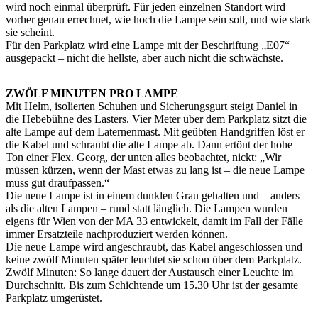
wird noch einmal überprüft. Für jeden einzelnen Standort wird
vorher genau errechnet, wie hoch die Lampe sein soll, und wie stark
sie scheint.
Für den Parkplatz wird eine Lampe mit der Beschriftung „E07“
ausgepackt – nicht die hellste, aber auch nicht die schwächste.
ZWÖLF MINUTEN PRO LAMPE
Mit Helm, isolierten Schuhen und Sicherungsgurt steigt Daniel in
die Hebebühne des Lasters. Vier Meter über dem Parkplatz sitzt die
alte Lampe auf dem Laternenmast. Mit geübten Handgriffen löst er
die Kabel und schraubt die alte Lampe ab. Dann ertönt der hohe
Ton einer Flex. Georg, der unten alles beobachtet, nickt: „Wir
müssen kürzen, wenn der Mast etwas zu lang ist – die neue Lampe
muss gut draufpassen.“
Die neue Lampe ist in einem dunklen Grau gehalten und – anders
als die alten Lampen – rund statt länglich. Die Lampen wurden
eigens für Wien von der MA 33 entwickelt, damit im Fall der Fälle
immer Ersatzteile nachproduziert werden können.
Die neue Lampe wird angeschraubt, das Kabel angeschlossen und
keine zwölf Minuten später leuchtet sie schon über dem Parkplatz.
Zwölf Minuten: So lange dauert der Austausch einer Leuchte im
Durchschnitt. Bis zum Schichtende um 15.30 Uhr ist der gesamte
Parkplatz umgerüstet.