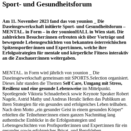
Sport- und Gesundheitsforum
Am 11. November 2023 fand das von younion _ Die
Daseinsgewerkschaft initiierte Sport- und Gesundheitsforum –
MENTAL. in Form – in der younionHALL in Wien statt. Die
zahlreichen Besucher:innen erfreuten sich über Vorträge und
bewegende Lebensgeschichten von bekannten österreichischen
Spitzensportler:innen und Expert:innen, welche ihre
Erfolgsstrategien für mentale und körperliche Fitness interaktiv
an die Zuschauer:innen weitergaben.
MENTAL. in Form wird jährlich von younion _ Die
Daseinsgewerkschaft gemeinsam mit SPORTS.Selection organisiert.
Dieses Jahr standen die Themen
Self Care, Umgang mit Stress,
Resilienz und eine gesunde Lebensweise
im Mittelpunkt.
Sportlegende Viktoria Schnaderbeck sowie Keynote Speaker Robert
Nagele, Astrid Mathy und Andreas Heralic ließen das Publikum an
ihren Strategien für ein gesundes und erfolgreiches Leben teilhaben.
Nach dem Motto „ein gesunder Geist in einem gesunden Körper“
erhielten die Teilnehmer:innen einen ganzen Nachmittag lang
authentische Einblicke in die Erfolgsstrategien und
Lebensgeschichten von Profisportler:innen und Expert:innen für ein
gesundes sowie erfolgreiches Privat- und Berufsleben.