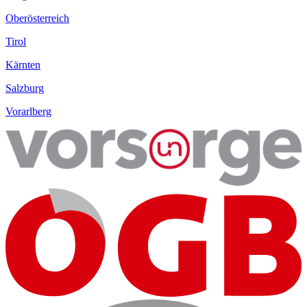
Oberösterreich
Tirol
Kärnten
Salzburg
Vorarlberg