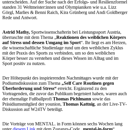
unterscheiden. Auf der Suche nach der Erfolgs- und Resilienzformel
standen 31 Weltmeister:innen und Olympianiken wie u.a. Lizz
Görgl, Marlies & Benni Raich, Kira Grünberg und Andi Goldberger
Rede und Antwort.
Astrid Mathy,
Sportwissenschafterin bei Leistungssport Austria,
überraschte mit dem Thema „
Reaktionen des weiblichen Körpers
auf Stress und dessen Umgang im Sport
“. Ihr liegt es am Herzen,
die wissenschaftliche Studienlage rund um den weiblichen Zyklus
mit der Praxis des Sports zu verbinden, um so den weiblichen
Körper besser zu verstehen und dieses Wissen im Alltag und im
Sport positiv zu nutzen.
Der Höhepunkt des inspirierenden Nachmittages wurde mit der
Podiumsdiskussion zum Thema
„Self Care Routinen gegen
Überforderung und Stress“
erreicht. Ergänzend zu den
Vortragenden, die zuvor das Publikum begeistert haben, waren auch
der ehemalige Fußballprofi
Thomas Pichlmann
sowie das
Präsidiumsmitglied der younion,
Thomas Kattnig
, an der Live-TV-
Diskussion auf W24TV beteiligt.
Die Vorträge von MENTAL. in Form können sechs Wochen lang
unter
diesem Link
mit dem Zugangs-Code „
mental-in-form
“