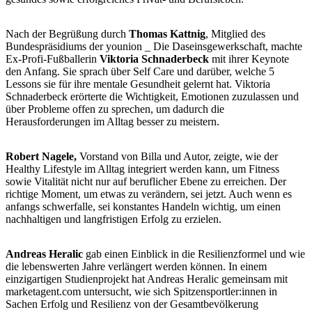
Nach der Begrüßung durch
Thomas Kattnig
, Mitglied des
Bundespräsidiums der younion _ Die Daseinsgewerkschaft, machte
Ex-Profi-Fußballerin
Viktoria Schnaderbeck
mit ihrer Keynote
den Anfang.
Sie sprach
über Self Care und darüber, welche 5
Lessons sie für ihre mentale Gesundheit gelernt hat. Viktoria
Schnaderbeck erörterte die Wichtigkeit, Emotionen zuzulassen und
über Probleme offen zu sprechen, um dadurch die
Herausforderungen im Alltag besser zu meistern.
Robert Nagele,
Vorstand von Billa und Autor, zeigte, wie der
Healthy Lifestyle im Alltag integriert werden kann, um Fitness
sowie Vitalität nicht nur auf beruflicher Ebene zu erreichen. Der
richtige Moment, um etwas zu verändern, sei jetzt. Auch wenn es
anfangs schwerfalle, sei konstantes Handeln wichtig, um einen
nachhaltigen und langfristigen Erfolg zu erzielen.
Andreas Heralic
gab einen Einblick in die Resilienzformel und wie
die lebenswerten Jahre verlängert werden können. In einem
einzigartigen Studienprojekt hat Andreas Heralic gemeinsam mit
marketagent.com untersucht, wie sich Spitzensportler:innen in
Sachen Erfolg und Resilienz von der Gesamtbevölkerung