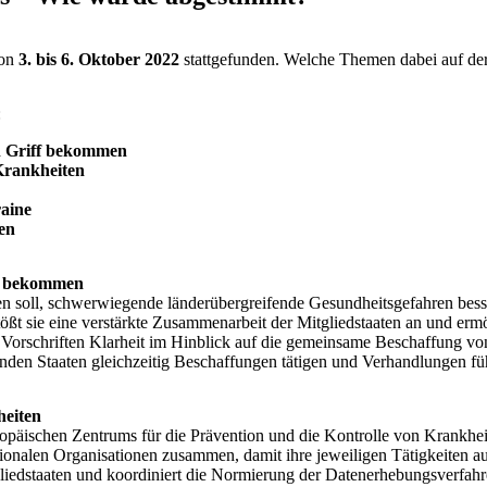
von
3. bis 6. Oktober 2022
stattgefunden. Welche Themen dabei auf der
:
en Griff bekommen
Krankheiten
raine
nen
ff bekommen
 soll, schwerwiegende länderübergreifende Gesundheitsgefahren bess
ößt sie eine verstärkte Zusammenarbeit der Mitgliedstaaten an und er
Vorschriften Klarheit im Hinblick auf die gemeinsame Beschaffung vo
nden Staaten gleichzeitig Beschaffungen tätigen und Verhandlungen fü
heiten
uropäischen Zentrums für die Prävention und die Kontrolle von Krank
ionalen Organisationen zusammen, damit ihre jeweiligen Tätigkeiten a
edstaaten und koordiniert die Normierung der Datenerhebungsverfahre