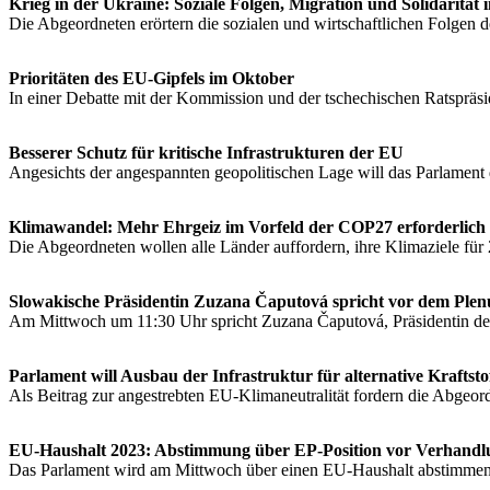
Krieg in der Ukraine: Soziale Folgen, Migration und Solidarität
Die Abgeordneten erörtern die sozialen und wirtschaftlichen Folgen d
Prioritäten des EU-Gipfels im Oktober
In einer Debatte mit der Kommission und der tschechischen Ratsprä
Besserer Schutz für kritische Infrastrukturen der EU
Angesichts der angespannten geopolitischen Lage will das Parlament d
Klimawandel: Mehr Ehrgeiz im Vorfeld der COP27 erforderlich
Die Abgeordneten wollen alle Länder auffordern, ihre Klimaziele 
Slowakische Präsidentin Zuzana Čaputová spricht vor dem Ple
Am Mittwoch um 11:30 Uhr spricht Zuzana Čaputová, Präsidentin der
Parlament will Ausbau der Infrastruktur für alternative Kraftsto
Als Beitrag zur angestrebten EU-Klimaneutralität fordern die Abgeor
EU-Haushalt 2023: Abstimmung über EP-Position vor Verhandl
Das Parlament wird am Mittwoch über einen EU-Haushalt abstimmen, 