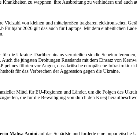
are Krankheiten zu wappnen, ihre Ausbreitung zu verhindern und auch a
ine Vielzahl von kleinen und mittelgroßen tragbaren elektronischen Ge
Frühjahr 2026 gilt das auch für Laptops. Mit dem einheitlichen Ladek
n.
e für die Ukraine. Darüber hinaus verurteilten sie die Scheinreferend
ig. Auch die jüngsten Drohungen Russlands mit dem Einsatz von Kernwa
pelines führten vor Augen, dass kritische europäische Infrastruktur kü
chtshofs für das Verbrechen der Aggression gegen die Ukraine.
inanzieller Mittel für EU-Regionen und Länder, um die Folgen des Ukr
zuzugreifen, die für die Bewältigung von durch den Krieg heraufbesch
nerin Mahsa Amini
auf das Schärfste und forderte eine unparteiische