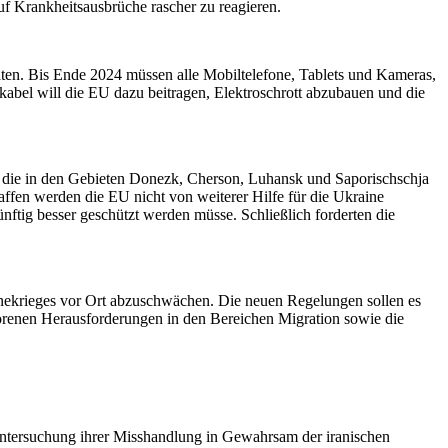
uf Krankheitsausbrüche rascher zu reagieren.
räten. Bis Ende 2024 müssen alle Mobiltelefone, Tablets und Kameras,
abel will die EU dazu beitragen, Elektroschrott abzubauen und die
en, die in den Gebieten Donezk, Cherson, Luhansk und Saporischschja
ffen werden die EU nicht von weiterer Hilfe für die Ukraine
nftig besser geschützt werden müsse. Schließlich forderten die
ainekrieges vor Ort abzuschwächen. Die neuen Regelungen sollen es
worenen Herausforderungen in den Bereichen Migration sowie die
 Untersuchung ihrer Misshandlung in Gewahrsam der iranischen