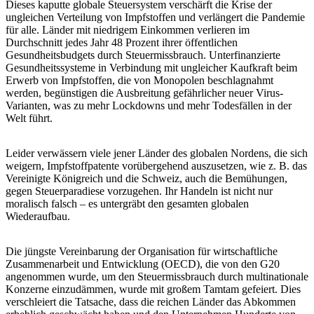
Dieses kaputte globale Steuersystem verschärft die Krise der
ungleichen Verteilung von Impfstoffen und verlängert die Pandemie
für alle. Länder mit niedrigem Einkommen verlieren im
Durchschnitt jedes Jahr 48 Prozent ihrer öffentlichen
Gesundheitsbudgets durch Steuermissbrauch. Unterfinanzierte
Gesundheitssysteme in Verbindung mit ungleicher Kaufkraft beim
Erwerb von Impfstoffen, die von Monopolen beschlagnahmt
werden, begünstigen die Ausbreitung gefährlicher neuer Virus-
Varianten, was zu mehr Lockdowns und mehr Todesfällen in der
Welt führt.
Leider verwässern viele jener Länder des globalen Nordens, die sich
weigern, Impfstoffpatente vorübergehend auszusetzen, wie z. B. das
Vereinigte Königreich und die Schweiz, auch die Bemühungen,
gegen Steuerparadiese vorzugehen. Ihr Handeln ist nicht nur
moralisch falsch – es untergräbt den gesamten globalen
Wiederaufbau.
Die jüngste Vereinbarung der Organisation für wirtschaftliche
Zusammenarbeit und Entwicklung (OECD), die von den G20
angenommen wurde, um den Steuermissbrauch durch multinationale
Konzerne einzudämmen, wurde mit großem Tamtam gefeiert. Dies
verschleiert die Tatsache, dass die reichen Länder das Abkommen