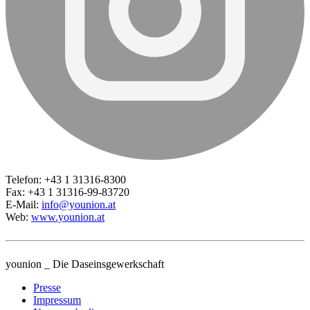
Telefon: +43 1 31316-8300
Fax: +43 1 31316-99-83720
E-Mail:
info@younion.at
Web:
www.younion.at
younion _ Die Daseinsgewerkschaft
Presse
Impressum