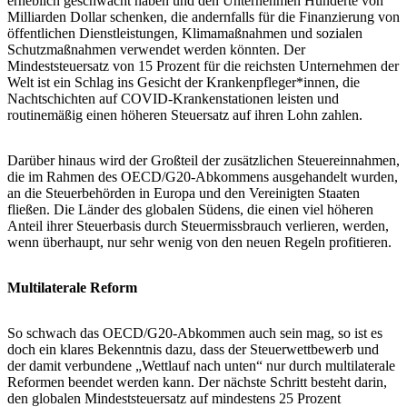
erheblich geschwächt haben und den Unternehmen Hunderte von
Milliarden Dollar schenken, die andernfalls für die Finanzierung von
öffentlichen Dienstleistungen, Klimamaßnahmen und sozialen
Schutzmaßnahmen verwendet werden könnten. Der
Mindeststeuersatz von 15 Prozent für die reichsten Unternehmen der
Welt ist ein Schlag ins Gesicht der Krankenpfleger*innen, die
Nachtschichten auf COVID-Krankenstationen leisten und
routinemäßig einen höheren Steuersatz auf ihren Lohn zahlen.
Darüber hinaus wird der Großteil der zusätzlichen Steuereinnahmen,
die im Rahmen des OECD/G20-Abkommens ausgehandelt wurden,
an die Steuerbehörden in Europa und den Vereinigten Staaten
fließen. Die Länder des globalen Südens, die einen viel höheren
Anteil ihrer Steuerbasis durch Steuermissbrauch verlieren, werden,
wenn überhaupt, nur sehr wenig von den neuen Regeln profitieren.
Multilaterale Reform
So schwach das OECD/G20-Abkommen auch sein mag, so ist es
doch ein klares Bekenntnis dazu, dass der Steuerwettbewerb und
der damit verbundene „Wettlauf nach unten“ nur durch multilaterale
Reformen beendet werden kann. Der nächste Schritt besteht darin,
den globalen Mindeststeuersatz auf mindestens 25 Prozent